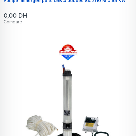
Pompe immergée puits DAB 4 pouces S4 2/10 M 0.55 KW
0,00
DH
Compare