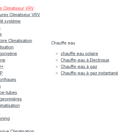
re Climatiseur VRV
eures Climatiseur VRV
plit système
e
e
ire Climatisation
Chauffe eau
tisation
igorigène
chauffe eau solaire
ane
Chauffe-eau à Electrique
O+
Chauffe-eau à gaz
P
Chauffe-eau à gaz instantané
gorifiques
s
pe-tubes
geonniéres
imatisation
x
oning
ique Climatisation