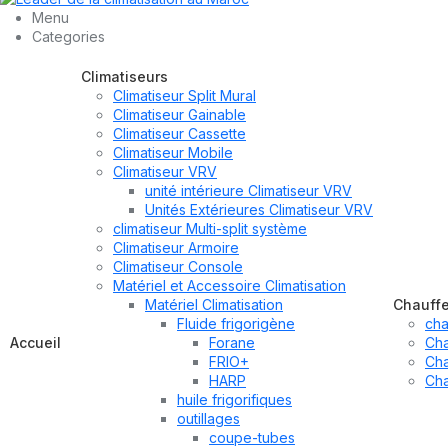
Menu
Categories
Climatiseurs
Climatiseur Split Mural
Climatiseur Gainable
Climatiseur Cassette
Climatiseur Mobile
Climatiseur VRV
unité intérieure Climatiseur VRV
Unités Extérieures Climatiseur VRV
climatiseur Multi-split système
Climatiseur Armoire
Climatiseur Console
Matériel et Accessoire Climatisation
Matériel Climatisation
Chauff
Fluide frigorigène
cha
Accueil
Forane
Cha
FRIO+
Cha
HARP
Cha
huile frigorifiques
outillages
coupe-tubes