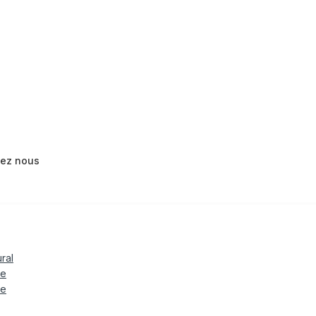
tez nous
ural
le
te