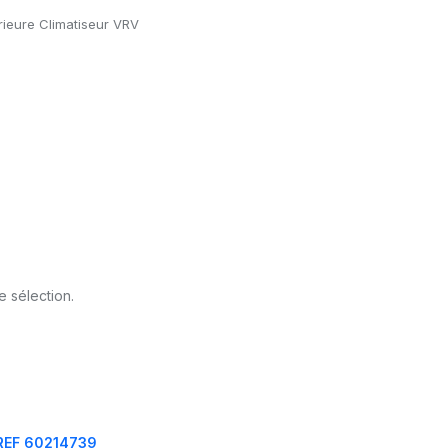
érieure Climatiseur VRV
e sélection.
REF 60214739