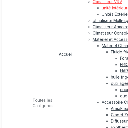
Climatiseur VRV
unité intérieu
Unités Extéri
climatiseur Multi-s
Climatiseur Armoir
Climatiseur Consol
Matériel et Accesso
Matériel Clima
Fluide fr
Accueil
For
FRI
HAR
huile fri
outillage
cou
dud
Toutes les
Accessoire Cl
Catégories
ArmaFle
Clapet Z
Diffuseur
Exotherm