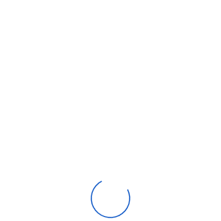
Pompage d’eaux pluviales ou industrielles
Applications agricoles
Vidange de bassins ou cuves
🛒 Où Acheter La DAB FEKA VS 750
M Au Maroc ?
varelectromaroc.com
– Spécialiste en pompes et
systèmes de relevage
Smart Electro Maroc
– Vente de matériel professionnel
🛠️ Installation & Conseils
Installer verticalement dans un puits ou une cuve
adaptée