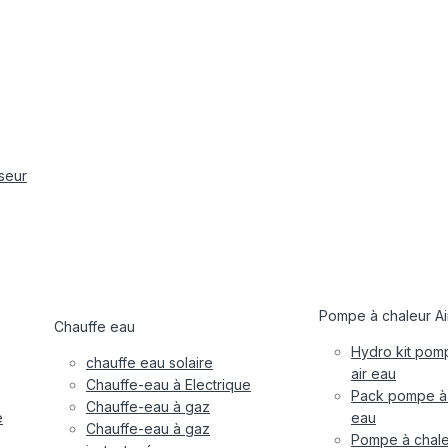
iseur
Pompe à chaleur Ai
Chauffe eau
Hydro kit pom
chauffe eau solaire
air eau
Chauffe-eau à Electrique
Pack pompe à 
Chauffe-eau à gaz
e
eau
Chauffe-eau à gaz
Pompe à chale