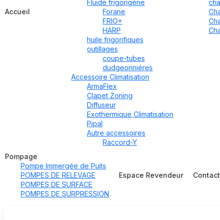
Fluide frigorigène
cha
Accueil
Forane
Cha
FRIO+
Cha
HARP
Cha
huile frigorifiques
outillages
coupe-tubes
dudgeonniéres
Accessoire Climatisation
ArmaFlex
Clapet Zoning
Diffuseur
Exothermique Climatisation
Pipal
Autre accessoires
Raccord-Y
Pompage
Pompe Immergée de Puits
POMPES DE RELEVAGE
Espace Revendeur
Contac
POMPES DE SURFACE
POMPES DE SURPRESSION