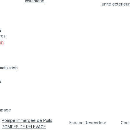
instantané
unité exterieur
s
res
on
matisation
s
mpage
Pompe Immergée de Puits
Espace Revendeur
Cont
POMPES DE RELEVAGE