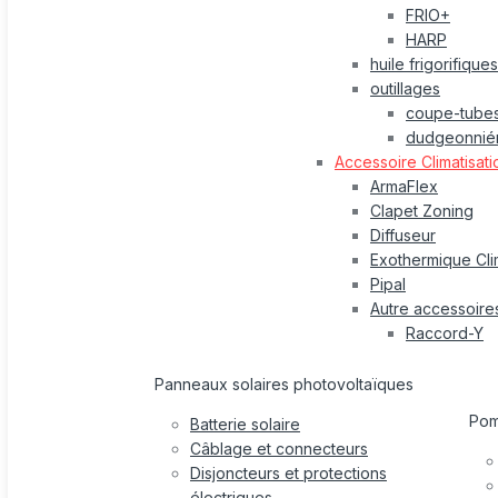
FRIO+
HARP
huile frigorifiques
outillages
coupe-tube
dudgeonnié
Accessoire Climatisati
ArmaFlex
Clapet Zoning
Diffuseur
Exothermique Cli
Pipal
Autre accessoire
Raccord-Y
Panneaux solaires photovoltaïques
Po
Batterie solaire
Câblage et connecteurs
Disjoncteurs et protections
électriques