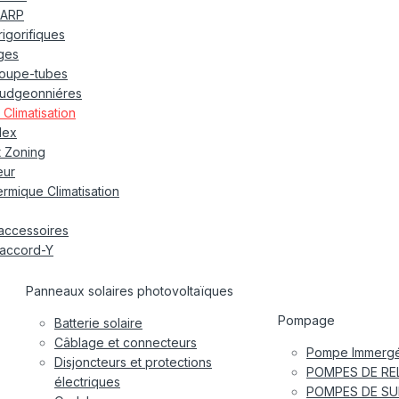
ARP
frigorifiques
ages
oupe-tubes
udgeonniéres
Climatisation
lex
t Zoning
eur
rmique Climatisation
accessoires
accord-Y
Panneaux solaires photovoltaïques
Pompage
Batterie solaire
Câblage et connecteurs
Pompe Immergé
Disjoncteurs et protections
POMPES DE RE
électriques
POMPES DE SU