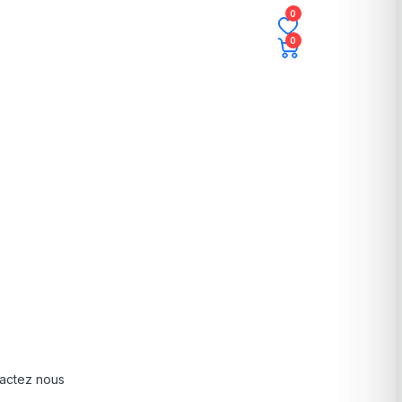
0
0
actez nous