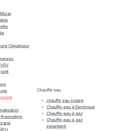
 Mural
nable
sette
ile
ieure Climatiseur
rieures
r VRV
split
oire
Chauffe eau
sole
essoire
chauffe eau solaire
Chauffe-eau à Electrique
imatisation
Chauffe-eau à gaz
 frigorigène
Chauffe-eau à gaz
orane
instantané
RIO+