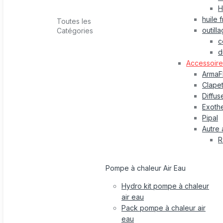
H
huile 
Toutes les
outill
Catégories
c
d
Accessoire 
ArmaF
Clape
Diffus
Exothe
Pipal
Autre 
R
Pompe à chaleur Air Eau
Hydro kit pompe à chaleur
air eau
Pack pompe à chaleur air
eau