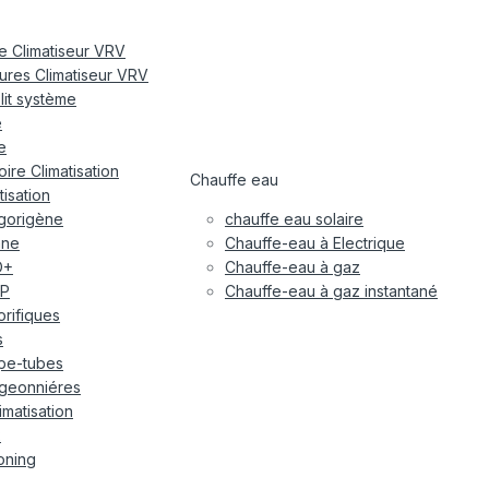
re Climatiseur VRV
eures Climatiseur VRV
plit système
e
e
ire Climatisation
Chauffe eau
tisation
igorigène
chauffe eau solaire
ane
Chauffe-eau à Electrique
O+
Chauffe-eau à gaz
P
Chauffe-eau à gaz instantané
gorifiques
s
pe-tubes
geonniéres
imatisation
x
oning