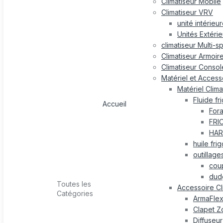
Climatiseur Mobile
Climatiseur VRV
unité intérieu
Unités Extéri
climatiseur Multi-s
Climatiseur Armoir
Climatiseur Consol
Matériel et Accesso
Matériel Clima
Fluide fr
Accueil
For
FRI
HAR
huile fri
outillage
cou
dud
Toutes les
Accessoire Cl
Catégories
ArmaFle
Clapet Z
Diffuseur