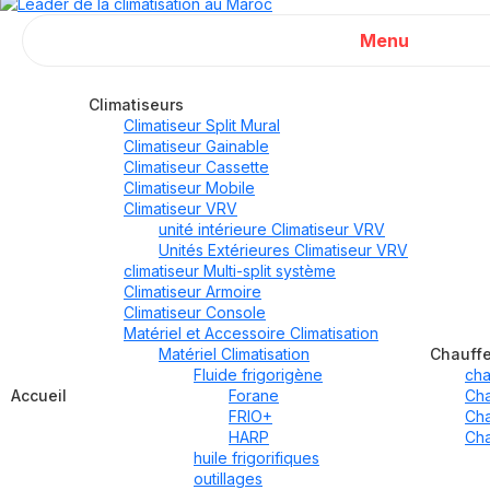
Menu
Climatiseurs
Climatiseur Split Mural
Climatiseur Gainable
Climatiseur Cassette
Climatiseur Mobile
Climatiseur VRV
unité intérieure Climatiseur VRV
Unités Extérieures Climatiseur VRV
climatiseur Multi-split système
Climatiseur Armoire
Climatiseur Console
Matériel et Accessoire Climatisation
Matériel Climatisation
Chauff
Fluide frigorigène
cha
Accueil
Forane
Cha
FRIO+
Cha
HARP
Cha
huile frigorifiques
outillages