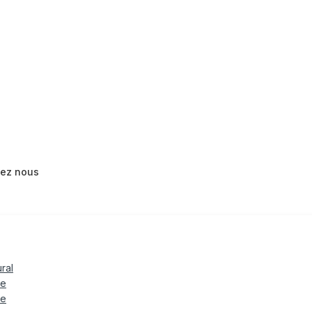
tez nous
ural
le
te