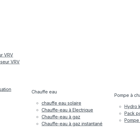
eur VRV
tiseur VRV
sation
Chauffe eau
Pompe à cha
chauffe eau solaire
Hydro k
Chauffe-eau à Electrique
Pack po
Chauffe-eau à gaz
Pompe à
Chauffe-eau à gaz instantané