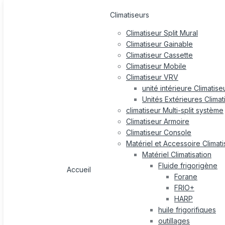
Climatiseurs
Climatiseur Split Mural
Climatiseur Gainable
Climatiseur Cassette
Climatiseur Mobile
Climatiseur VRV
unité intérieure Climatis
Unités Extérieures Clima
climatiseur Multi-split système
Climatiseur Armoire
Climatiseur Console
Matériel et Accessoire Climati
Matériel Climatisation
Fluide frigorigène
Accueil
Forane
FRIO+
HARP
huile frigorifiques
outillages