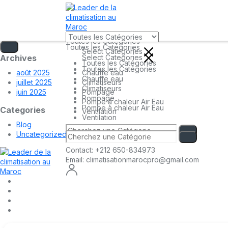
Toutes les Catégories
Toutes les Catégories
Select Categories
Select Categories
Archives
Toutes les Catégories
Toutes les Catégories
août 2025
Chauffe eau
Chauffe eau
juillet 2025
Climatiseurs
Climatiseurs
juin 2025
Pompage
Pompage
Pompe à chaleur Air Eau
Pompe à chaleur Air Eau
Categories
Ventilation
Ventilation
Blog
Uncategorized
Contact:
+212 650-834973
Email:
climatisationmarocpro@gmail.com