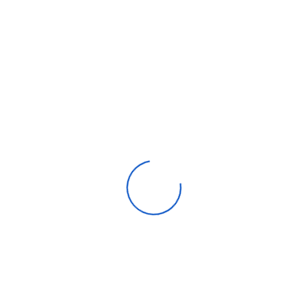
Caisson poulie courroie 15-15
7 760,00
DH
Compare