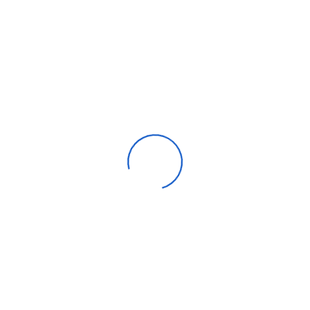
Climatiseur Mobile Arthur Matrin 9000 Btu
4 090,00
DH
Compare
Aide