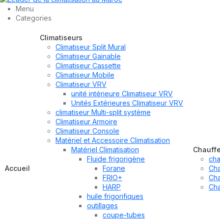
Menu
Categories
Climatiseurs
Climatiseur Split Mural
Climatiseur Gainable
Climatiseur Cassette
Climatiseur Mobile
Climatiseur VRV
unité intérieure Climatiseur VRV
Unités Extérieures Climatiseur VRV
climatiseur Multi-split système
Climatiseur Armoire
Climatiseur Console
Matériel et Accessoire Climatisation
Matériel Climatisation
Chauff
Fluide frigorigène
cha
Accueil
Forane
Cha
FRIO+
Cha
HARP
Cha
huile frigorifiques
outillages
coupe-tubes