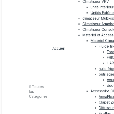
Climatiseur VRV
unité intérieu
Unités Extéri
climatiseur Multi-s
Climatiseur Armoir
Climatiseur Consol
Matériel et Accesso
Matériel Clima
Fluide fr
Accueil
For
FRI
HAR
huile fri
outillage
cou
dud
Toutes
Accessoire Cl
les
Catégories
ArmaFle
Clapet Z
Diffuseur
Exotherm