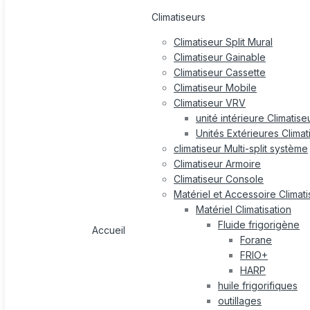
Climatiseurs
Climatiseur Split Mural
Climatiseur Gainable
Climatiseur Cassette
Climatiseur Mobile
Climatiseur VRV
unité intérieure Climatis
Unités Extérieures Clima
climatiseur Multi-split système
Climatiseur Armoire
Climatiseur Console
Matériel et Accessoire Climati
Matériel Climatisation
Fluide frigorigène
Accueil
Forane
FRIO+
HARP
huile frigorifiques
outillages