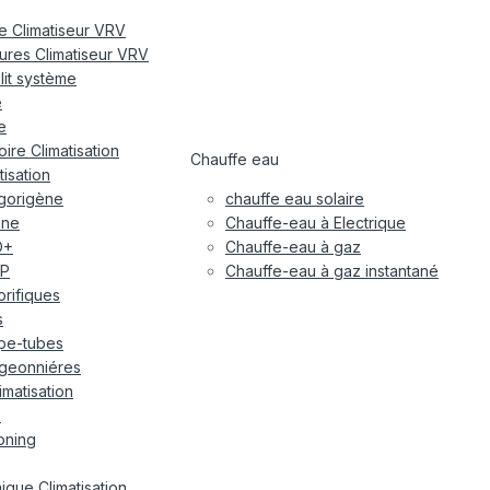
re Climatiseur VRV
eures Climatiseur VRV
plit système
e
e
ire Climatisation
Chauffe eau
tisation
igorigène
chauffe eau solaire
ane
Chauffe-eau à Electrique
O+
Chauffe-eau à gaz
P
Chauffe-eau à gaz instantané
gorifiques
s
pe-tubes
geonniéres
imatisation
x
oning
ique Climatisation