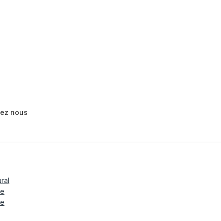
tez nous
ural
le
te