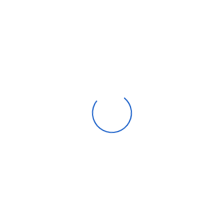
Climatiseur Gainable Carrier 48000 Btu on off
17 250,00
DH
Compare