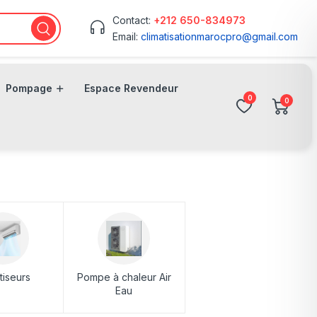
Contact:
+212 650-834973
Email:
climatisationmarocpro@gmail.com
Pompage
Espace Revendeur
0
0
tiseurs
Pompe à chaleur Air
Eau