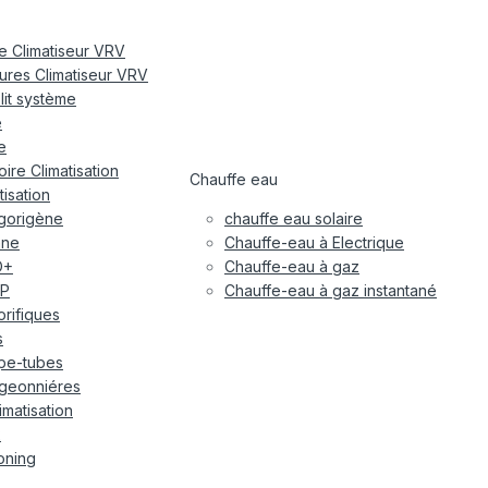
re Climatiseur VRV
eures Climatiseur VRV
plit système
e
e
ire Climatisation
Chauffe eau
tisation
igorigène
chauffe eau solaire
ane
Chauffe-eau à Electrique
O+
Chauffe-eau à gaz
P
Chauffe-eau à gaz instantané
gorifiques
s
pe-tubes
geonniéres
imatisation
x
oning