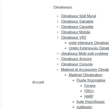
Climatiseurs
Climatiseur Split Mural
Climatiseur Gainable
Climatiseur Cassette
Climatiseur Mobile
Climatiseur VRV
unité intérieure Climatis
Unités Extérieures Clima
climatiseur Multi-split système
Climatiseur Armoire
Climatiseur Console
Matériel et Accessoire Climati
Matériel Climatisation
Fluide frigorigène
Accueil
Forane
FRIO+
HARP
huile frigorifiques
outillages