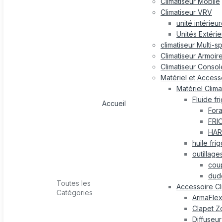
Climatiseur Mobile
Climatiseur VRV
unité intérieu
Unités Extéri
climatiseur Multi-s
Climatiseur Armoir
Climatiseur Consol
Matériel et Accesso
Matériel Clima
Fluide fr
Accueil
For
FRI
HAR
huile fri
outillage
cou
dud
Toutes les
Accessoire Cl
Catégories
ArmaFle
Clapet Z
Diffuseur