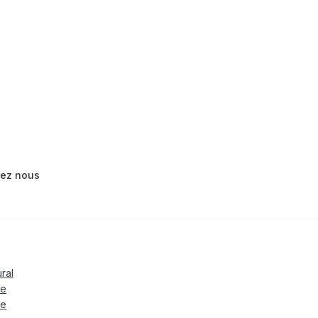
tez nous
ural
le
te