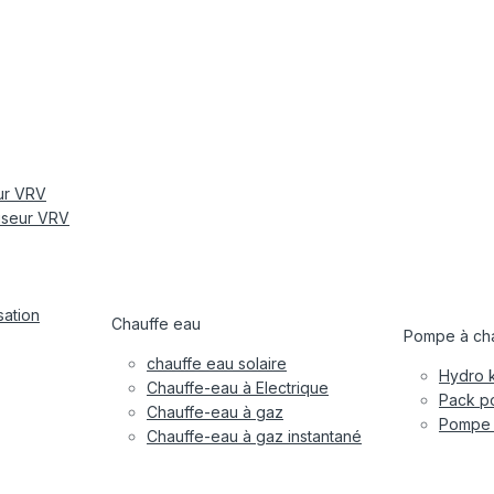
eur VRV
tiseur VRV
sation
Chauffe eau
Pompe à cha
chauffe eau solaire
Hydro k
Chauffe-eau à Electrique
Pack po
Chauffe-eau à gaz
Pompe à
Chauffe-eau à gaz instantané