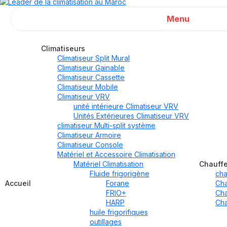
Menu
Climatiseurs
Climatiseur Split Mural
Climatiseur Gainable
Climatiseur Cassette
Climatiseur Mobile
Climatiseur VRV
unité intérieure Climatiseur VRV
Unités Extérieures Climatiseur VRV
climatiseur Multi-split système
Climatiseur Armoire
Climatiseur Console
Matériel et Accessoire Climatisation
Matériel Climatisation
Chauff
Fluide frigorigène
cha
Accueil
Forane
Cha
FRIO+
Cha
HARP
Cha
huile frigorifiques
outillages