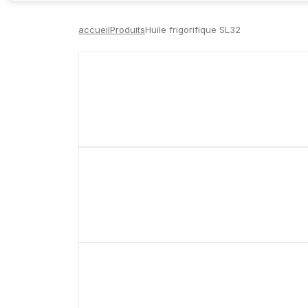
accueil
Produits
Huile frigorifique SL32