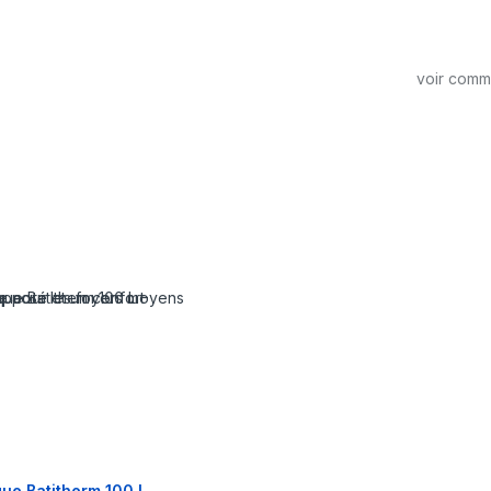
voir com
que Batitherm 100 L