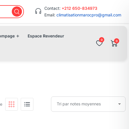
Contact:
+212 650-834973
Email:
climatisationmarocpro@gmail.com
ompage
Espace Revendeur
0
0
me