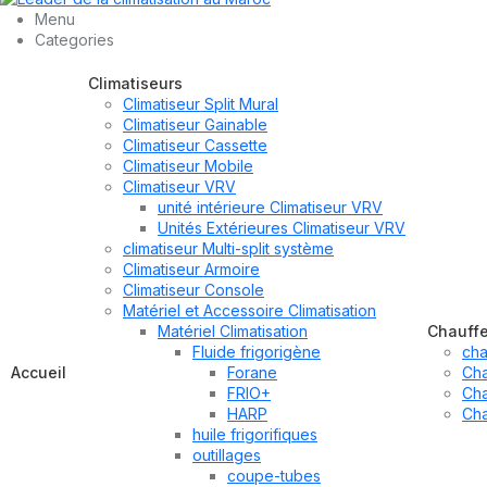
Menu
Categories
Climatiseurs
Climatiseur Split Mural
Climatiseur Gainable
Climatiseur Cassette
Climatiseur Mobile
Climatiseur VRV
unité intérieure Climatiseur VRV
Unités Extérieures Climatiseur VRV
climatiseur Multi-split système
Climatiseur Armoire
Climatiseur Console
Matériel et Accessoire Climatisation
Matériel Climatisation
Chauff
Fluide frigorigène
cha
Accueil
Forane
Cha
FRIO+
Cha
HARP
Cha
huile frigorifiques
outillages
coupe-tubes