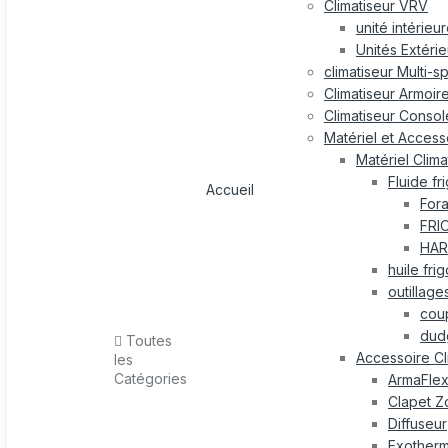
Climatiseur VRV
unité intérieu
Unités Extéri
climatiseur Multi-s
Climatiseur Armoir
Climatiseur Consol
Matériel et Accesso
Matériel Clima
Fluide fr
Accueil
For
FRI
HAR
huile fri
outillage
cou
dud
Toutes
Accessoire Cl
les
Catégories
ArmaFle
Clapet Z
Diffuseur
Exotherm