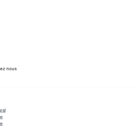
tez nous
ural
le
te