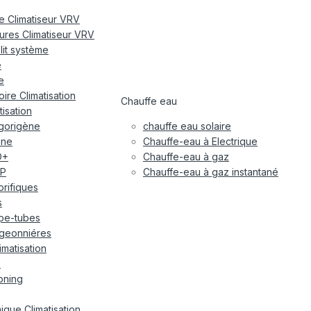
re Climatiseur VRV
eures Climatiseur VRV
plit système
e
e
ire Climatisation
Chauffe eau
tisation
igorigène
chauffe eau solaire
ane
Chauffe-eau à Electrique
O+
Chauffe-eau à gaz
P
Chauffe-eau à gaz instantané
gorifiques
s
pe-tubes
geonniéres
imatisation
x
oning
ique Climatisation