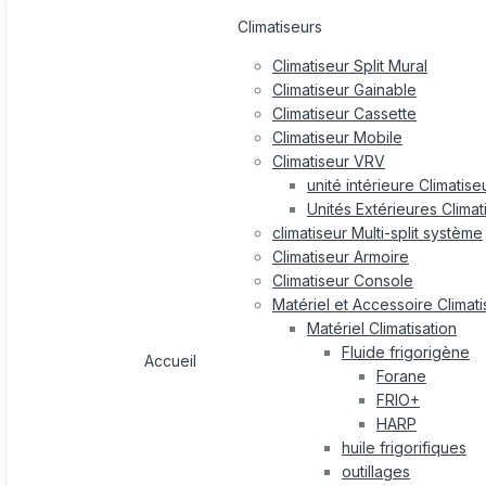
Climatiseurs
Climatiseur Split Mural
Climatiseur Gainable
Climatiseur Cassette
Climatiseur Mobile
Climatiseur VRV
unité intérieure Climatis
Unités Extérieures Clima
climatiseur Multi-split système
Climatiseur Armoire
Climatiseur Console
Matériel et Accessoire Climati
Matériel Climatisation
Fluide frigorigène
Accueil
Forane
FRIO+
HARP
huile frigorifiques
outillages