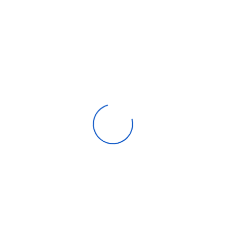
Climatiseur TCL 9000 Btu Inverter Noir
4 840,00
DH
Compare
Aide