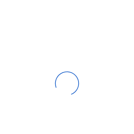
Climatiseur Gainable LG 12000 Btu Inverter 3.5 Kw
8 750,00
DH
Compare
Aide