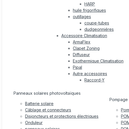
HARP
huile frigorifiques
outillages
coupe-tubes
dudgeonniéres
Accessoire Climatisation
ArmaFlex
Clapet Zoning
Diffuseur
Exothermique Climatisation
Pipal
Autre accessoires
Raccord-Y
Panneaux solaires photovoltaïques
Pompage
Batterie solaire
Câblage et connecteurs
Pom
Disjoncteurs et protections électriques
POM
Onduleur
POM
panneaux solaires
POM