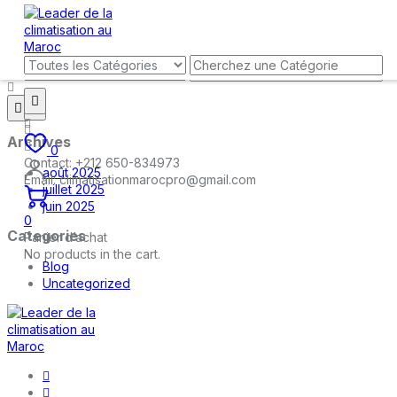
Archives
0
Contact:
+212 650-834973
août 2025
Email:
climatisationmarocpro@gmail.com
juillet 2025
juin 2025
0
Categories
Panier d’achat
No products in the cart.
Blog
Uncategorized