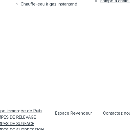
Pompe à chaleur
Chauffe-eau à gaz instantané
pe Immergée de Puits
Espace Revendeur
Contactez no
PES DE RELEVAGE
PES DE SURFACE
PES DE SURPRESSION