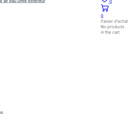
 air eau unité exterieur
0
0
Panier d’achat
No products
in the cart.
us