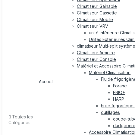
Climatiseur Gainable
Climatiseur Cassette
Climatiseur Mobile
Climatiseur VRV
unité intérieure Climat
Unités Extérieures Cli
climatiseur Multi-split systèm
Climatiseur Armoire
Climatiseur Console
Matériel et Accessoire Climat
Matériel Climatisation
Fluide frigorigèn
Accueil
Forane
FRIO+
HARP
huile frigorifique
outillages
Toutes les
coupe-tub
Catégories
dudgeonni
Accessoire Climatisatio