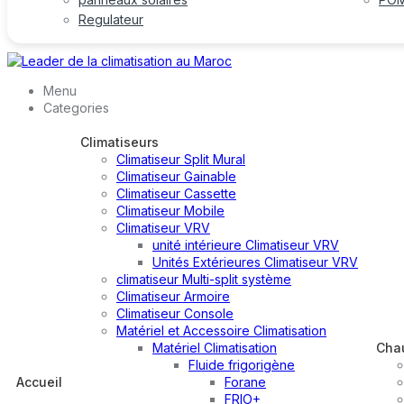
Regulateur
Menu
Categories
Climatiseurs
Climatiseur Split Mural
Climatiseur Gainable
Climatiseur Cassette
Climatiseur Mobile
Climatiseur VRV
unité intérieure Climatiseur VRV
Unités Extérieures Climatiseur VRV
climatiseur Multi-split système
Climatiseur Armoire
Climatiseur Console
Matériel et Accessoire Climatisation
Matériel Climatisation
Cha
Fluide frigorigène
Accueil
Forane
FRIO+