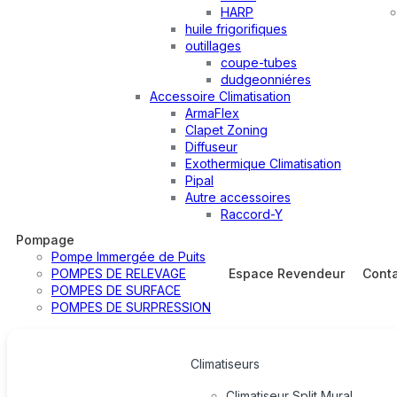
HARP
huile frigorifiques
outillages
coupe-tubes
dudgeonniéres
Accessoire Climatisation
ArmaFlex
Clapet Zoning
Diffuseur
Exothermique Climatisation
Pipal
Autre accessoires
Raccord-Y
Pompage
Pompe Immergée de Puits
POMPES DE RELEVAGE
Espace Revendeur
Cont
POMPES DE SURFACE
POMPES DE SURPRESSION
Climatiseurs
Climatiseur Split Mural