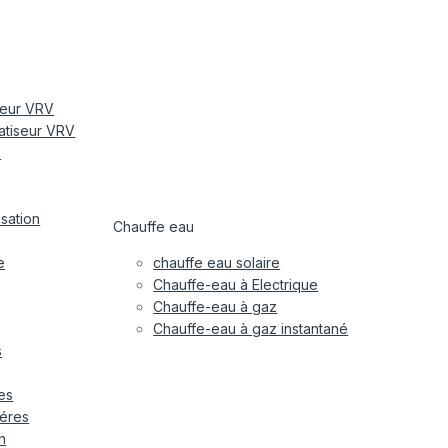
iseur VRV
matiseur VRV
e
isation
Chauffe eau
e
chauffe eau solaire
Chauffe-eau à Electrique
Chauffe-eau à gaz
Chauffe-eau à gaz instantané
s
es
éres
n