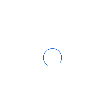
Climatiseur TCL 18000 Btu Inverter Noir
7 960,00
DH
Compare
Aide