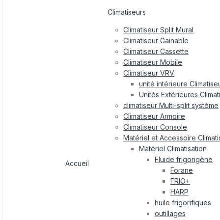
Climatiseurs
Climatiseur Split Mural
Climatiseur Gainable
Climatiseur Cassette
Climatiseur Mobile
Climatiseur VRV
unité intérieure Climatis
Unités Extérieures Clima
climatiseur Multi-split système
Climatiseur Armoire
Climatiseur Console
Matériel et Accessoire Climati
Matériel Climatisation
Fluide frigorigène
Accueil
Forane
FRIO+
HARP
huile frigorifiques
outillages