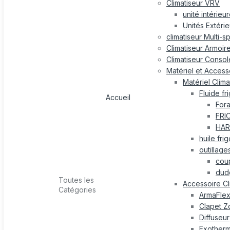
Climatiseur VRV
unité intérieu
Unités Extéri
climatiseur Multi-s
Climatiseur Armoir
Climatiseur Consol
Matériel et Accesso
Matériel Clima
Fluide fr
Accueil
For
FRI
HAR
huile fri
outillage
cou
dud
Toutes les
Accessoire Cl
Catégories
ArmaFle
Clapet Z
Diffuseur
Exotherm