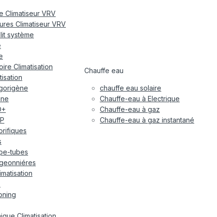
re Climatiseur VRV
eures Climatiseur VRV
plit système
e
e
ire Climatisation
Chauffe eau
tisation
igorigène
chauffe eau solaire
ane
Chauffe-eau à Electrique
O+
Chauffe-eau à gaz
P
Chauffe-eau à gaz instantané
gorifiques
s
pe-tubes
geonniéres
imatisation
x
oning
ique Climatisation