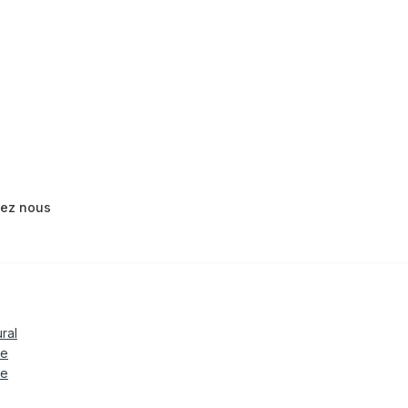
tez nous
ural
le
te