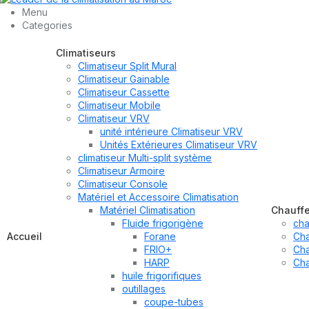
Menu
Categories
Climatiseurs
Climatiseur Split Mural
Climatiseur Gainable
Climatiseur Cassette
Climatiseur Mobile
Climatiseur VRV
unité intérieure Climatiseur VRV
Unités Extérieures Climatiseur VRV
climatiseur Multi-split système
Climatiseur Armoire
Climatiseur Console
Matériel et Accessoire Climatisation
Matériel Climatisation
Chauff
Fluide frigorigène
cha
Accueil
Forane
Cha
FRIO+
Cha
HARP
Cha
huile frigorifiques
outillages
coupe-tubes