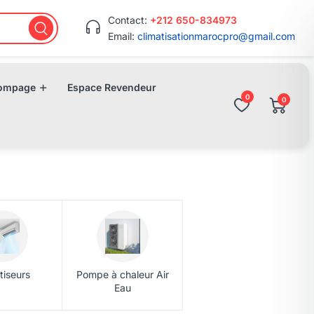
Contact:
+212 650-834973
Email:
climatisationmarocpro@gmail.com
ompage
Espace Revendeur
0
0
tiseurs
Pompe à chaleur Air
Eau