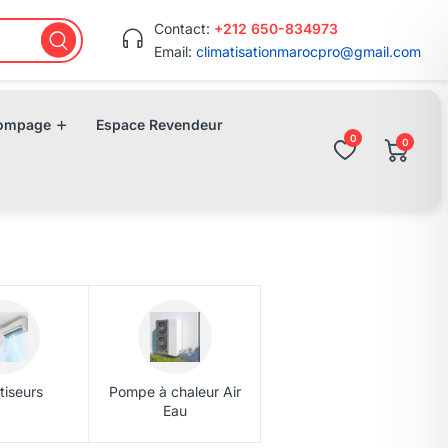
Contact:
+212 650-834973
Email:
climatisationmarocpro@gmail.com
ompage
Espace Revendeur
0
0
tiseurs
Pompe à chaleur Air
Eau