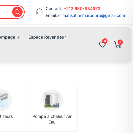
Contact:
+212 650-834973
Email:
climatisationmarocpro@gmail.com
ompage
Espace Revendeur
0
0
tiseurs
Pompe à chaleur Air
Eau