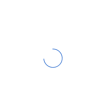
Unité extérieure PAC air eau hitachi 20kW
0,00
DH
Compare
Aide