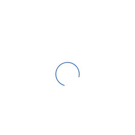
Pompe centrifuge DAB JET 82 T 0,6 kW 380V
0,00
DH
Compare
Aide