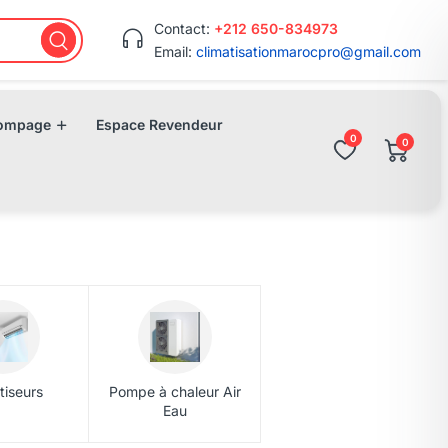
Contact:
+212 650-834973
Email:
climatisationmarocpro@gmail.com
ompage
Espace Revendeur
0
0
tiseurs
Pompe à chaleur Air
Eau