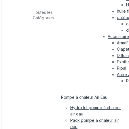
H
huile 
Toutes les
outill
Catégories
c
d
Accessoire 
ArmaF
Clape
Diffus
Exothe
Pipal
Autre 
R
Pompe à chaleur Air Eau
Hydro kit pompe à chaleur
air eau
Pack pompe à chaleur air
eau