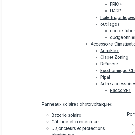
FRIO+
HARP
huile frigorifiques
outillages
coupe-tube
dudgeonnié
Accessoire Climatisati
ArmaFlex
Clapet Zoning
Diffuseur
Exothermique Cli
Pipal
Autre accessoire
Raccord-Y
Panneaux solaires photovoltaïques
Po
Batterie solaire
Câblage et connecteurs
Disjoncteurs et protections
électriques