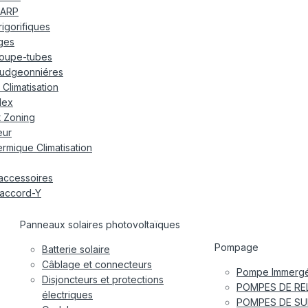
ARP
frigorifiques
ages
oupe-tubes
udgeonniéres
Climatisation
lex
t Zoning
eur
rmique Climatisation
accessoires
accord-Y
Panneaux solaires photovoltaïques
Pompage
Batterie solaire
Câblage et connecteurs
Pompe Immergé
Disjoncteurs et protections
POMPES DE RE
électriques
POMPES DE SU