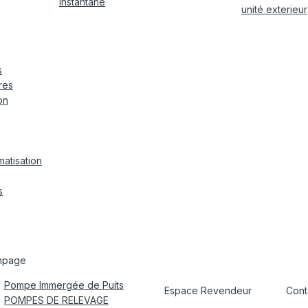
instantané
unité exterieur
s
res
on
matisation
s
mpage
Pompe Immergée de Puits
Espace Revendeur
Cont
POMPES DE RELEVAGE