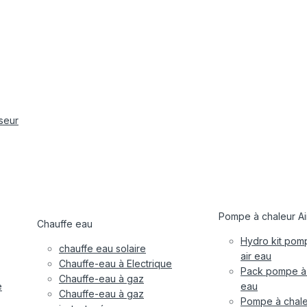
iseur
Pompe à chaleur Ai
Chauffe eau
Hydro kit pom
chauffe eau solaire
air eau
Chauffe-eau à Electrique
Pack pompe à 
Chauffe-eau à gaz
e
eau
Chauffe-eau à gaz
Pompe à chale