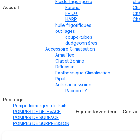
Fluide frigorigène
cha
Accueil
Forane
Cha
FRIO+
Cha
HARP
Cha
huile frigorifiques
outillages
coupe-tubes
dudgeonniéres
Accessoire Climatisation
ArmaFlex
Clapet Zoning
Diffuseur
Exothermique Climatisation
Pipal
Autre accessoires
Raccord-Y
Pompage
Pompe Immergée de Puits
POMPES DE RELEVAGE
Espace Revendeur
Contac
POMPES DE SURFACE
POMPES DE SURPRESSION