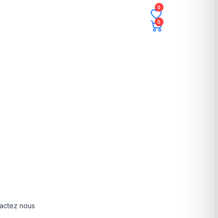
0
0
actez nous