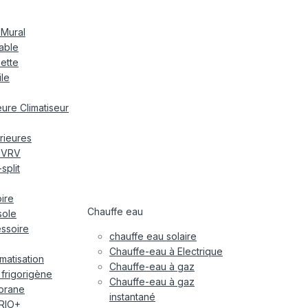
 Mural
nable
sette
ile
ieure Climatiseur
rieures
r VRV
split
oire
Chauffe eau
sole
essoire
chauffe eau solaire
Chauffe-eau à Electrique
imatisation
Chauffe-eau à gaz
 frigorigène
Chauffe-eau à gaz
orane
instantané
RIO+