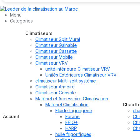
Menu
Categories
Climatiseurs
Climatiseur Split Mural
Climatiseur Gainable
Climatiseur Cassette
Climatiseur Mobile
Climatiseur VRV
unité intérieure Climatiseur VRV
Unités Extérieures Climatiseur VRV
climatiseur Multi-split système
Climatiseur Armoire
Climatiseur Console
Matériel et Accessoire Climatisation
Matériel Climatisation
Chauff
Fluide frigorigène
cha
Accueil
Forane
Cha
FRIO+
Cha
HARP
Cha
huile frigorifiques