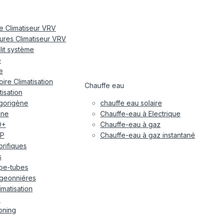
re Climatiseur VRV
eures Climatiseur VRV
plit système
e
e
ire Climatisation
Chauffe eau
tisation
igorigène
chauffe eau solaire
ane
Chauffe-eau à Electrique
O+
Chauffe-eau à gaz
P
Chauffe-eau à gaz instantané
gorifiques
s
pe-tubes
geonniéres
imatisation
x
oning