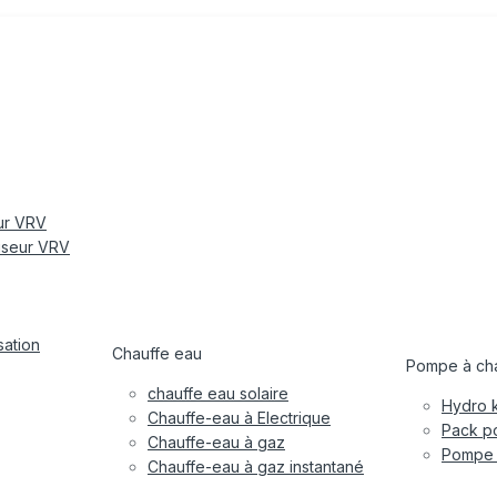
eur VRV
tiseur VRV
sation
Chauffe eau
Pompe à cha
chauffe eau solaire
Hydro k
Chauffe-eau à Electrique
Pack po
Chauffe-eau à gaz
Pompe à
Chauffe-eau à gaz instantané