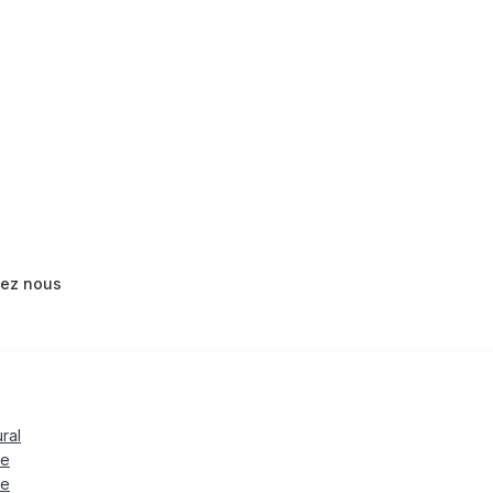
tez nous
ural
le
te