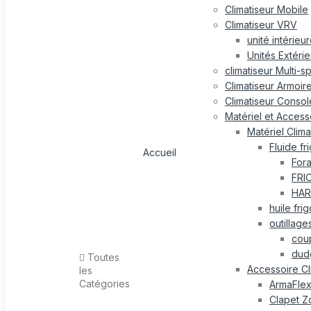
Climatiseur Mobile
Climatiseur VRV
unité intérieu
Unités Extéri
climatiseur Multi-s
Climatiseur Armoir
Climatiseur Consol
Matériel et Accesso
Matériel Clima
Fluide fr
Accueil
For
FRI
HAR
huile fri
outillage
cou
dud
Toutes
Accessoire Cl
les
Catégories
ArmaFle
Clapet Z