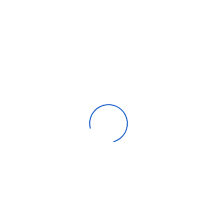
Ventilateur de gaine pvc espagne
0,00
DH
Compare
Aide