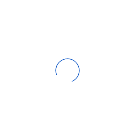
Ventilateur de gaine pvc
0,00
DH
Compare
Aide