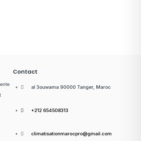
Contact
vente
al 3ouwama 90000 Tanger, Maroc
t
+212 654508313
climatisationmarocpro@gmail.com