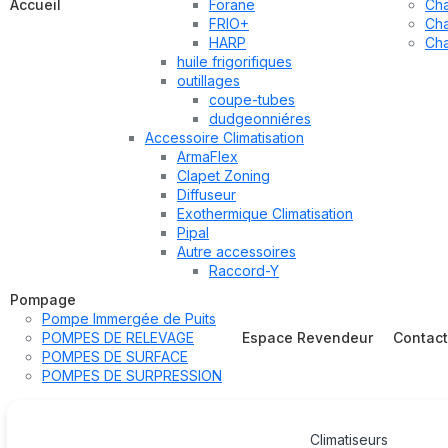
Accueil
Forane
Cha
FRIO+
Cha
HARP
Cha
huile frigorifiques
outillages
coupe-tubes
dudgeonniéres
Accessoire Climatisation
ArmaFlex
Clapet Zoning
Diffuseur
Exothermique Climatisation
Pipal
Autre accessoires
Raccord-Y
Pompage
Pompe Immergée de Puits
POMPES DE RELEVAGE
Espace Revendeur
Contac
POMPES DE SURFACE
POMPES DE SURPRESSION
Climatiseurs