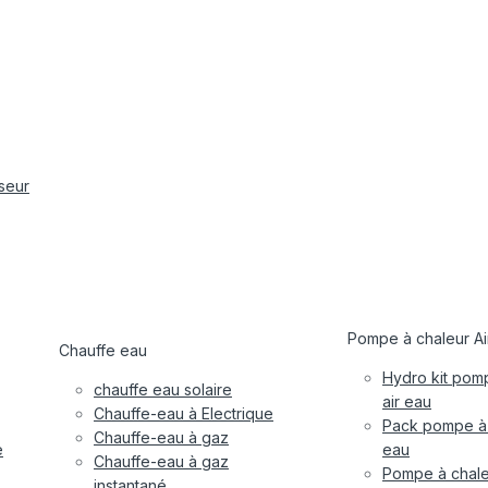
iseur
Pompe à chaleur Ai
Chauffe eau
Hydro kit pom
chauffe eau solaire
air eau
Chauffe-eau à Electrique
Pack pompe à 
Chauffe-eau à gaz
e
eau
Chauffe-eau à gaz
Pompe à chale
instantané