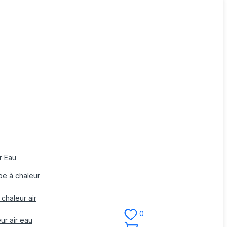
r Eau
pe à chaleur
chaleur air
0
ur air eau