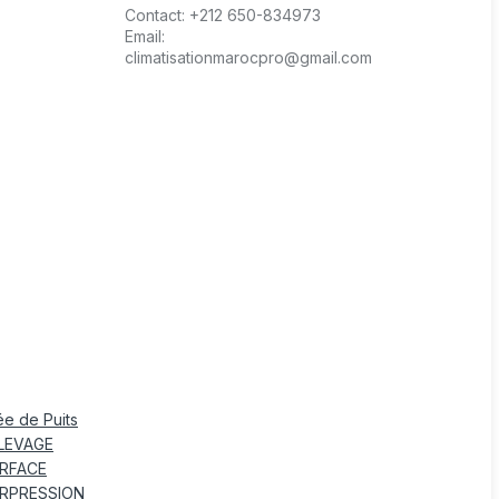
Contact:
+212 650-834973
Email:
climatisationmarocpro@gmail.com
e de Puits
LEVAGE
RFACE
RPRESSION