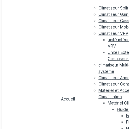
Climatiseur Split
Climatiseur Gai
Climatiseur Cas
Climatiseur Mob
Climatiseur VRV
unité intér
VRV
Unités Exté
Climatiseu
climatiseur Multi-
système
Climatiseur Arm
Climatiseur Con
Matériel et Acc
Climatisation
Accueil
Matériel Cl
Fluide
F
F
H