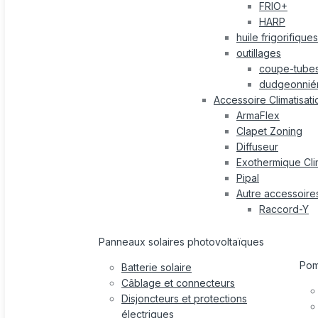
FRIO+
HARP
huile frigorifiques
outillages
coupe-tube
dudgeonnié
Accessoire Climatisati
ArmaFlex
Clapet Zoning
Diffuseur
Exothermique Cli
Pipal
Autre accessoire
Raccord-Y
Panneaux solaires photovoltaïques
Po
Batterie solaire
Câblage et connecteurs
Disjoncteurs et protections
électriques