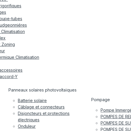
frigorifiques
ages
oupe-tubes
udgeonniéres
Climatisation
lex
t Zoning
eur
rmique Climatisation
accessoires
accord-Y
Panneaux solaires photovoltaïques
Pompage
Batterie solaire
Câblage et connecteurs
Pompe Immergé
Disjoncteurs et protections
POMPES DE RE
électriques
POMPES DE SU
Onduleur
POMPES DE SU