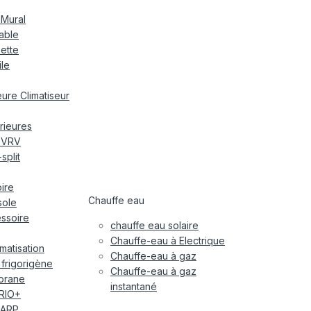
 Mural
nable
sette
ile
ieure Climatiseur
rieures
r VRV
split
oire
Chauffe eau
sole
essoire
chauffe eau solaire
Chauffe-eau à Electrique
imatisation
Chauffe-eau à gaz
 frigorigène
Chauffe-eau à gaz
orane
instantané
RIO+
ARP