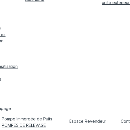
unité exterieur
s
res
on
matisation
s
mpage
Pompe Immergée de Puits
Espace Revendeur
Cont
POMPES DE RELEVAGE