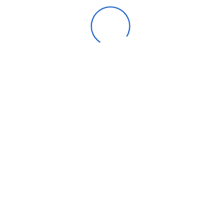
Chauffe-eau solaire Bosch 150 litres
13 700,00
DH
Compare
Aide
Catégories tendance