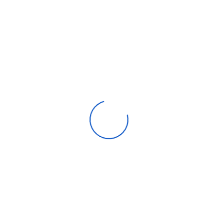
Unité extérieure PAC air eau LG Therma V 16 kW
0,00
DH
Compare
Aide