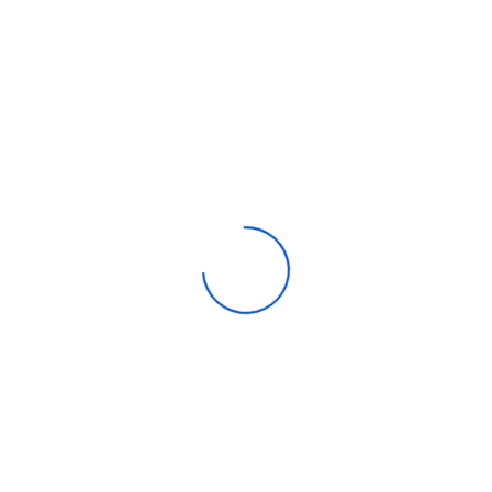
Climatiseur Cassette SAMSUNG 12000 Btu Inverter 3.5 Kw
8 940,00
DH
Compare
Aide