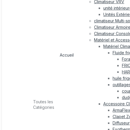
Climatiseur VRV
unité intérieu
Unités Extéri
climatiseur Multi-s
Climatiseur Armoir
Climatiseur Consol
Matériel et Accesso
Matériel Clima
Fluide fr
Accueil
For
FRI
HAR
huile fri
outillage
cou
dud
Toutes les
Accessoire Cl
Catégories
ArmaFle
Clapet Z
Diffuseur
Exotherm