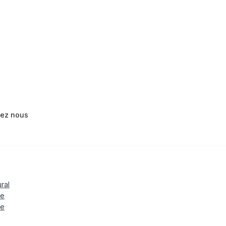
tez nous
ural
le
te