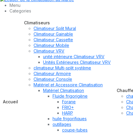
Menu
Categories
Climatiseurs
Climatiseur Split Mural
Climatiseur Gainable
Climatiseur Cassette
Climatiseur Mobile
Climatiseur VRV
unité intérieure Climatiseur VRV
Unités Extérieures Climatiseur VRV
climatiseur Multi-split système
Climatiseur Armoire
Climatiseur Console
Matériel et Accessoire Climatisation
Matériel Climatisation
Chauff
Fluide frigorigène
cha
Accueil
Forane
Cha
FRIO+
Cha
HARP
Cha
huile frigorifiques
outillages
coupe-tubes