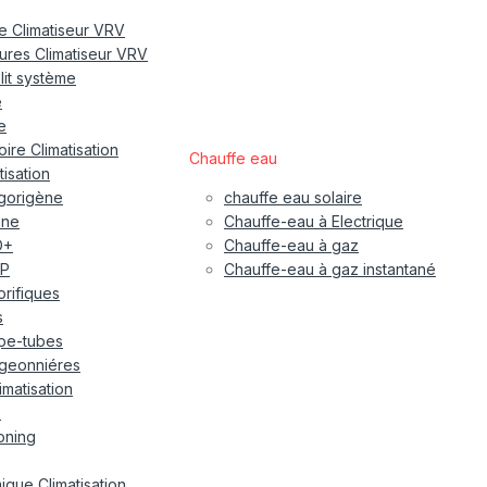
re Climatiseur VRV
eures Climatiseur VRV
plit système
e
e
ire Climatisation
Chauffe eau
tisation
igorigène
chauffe eau solaire
ane
Chauffe-eau à Electrique
O+
Chauffe-eau à gaz
P
Chauffe-eau à gaz instantané
gorifiques
s
pe-tubes
geonniéres
imatisation
x
oning
ique Climatisation