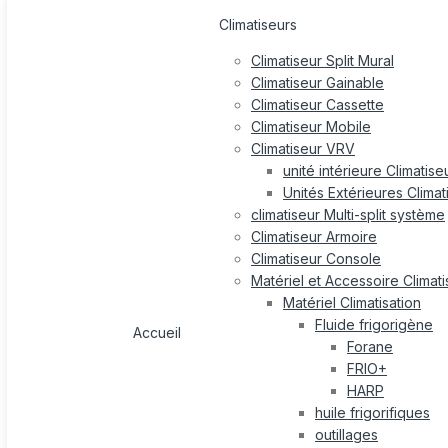
Climatiseurs
Climatiseur Split Mural
Climatiseur Gainable
Climatiseur Cassette
Climatiseur Mobile
Climatiseur VRV
unité intérieure Climatis
Unités Extérieures Clima
climatiseur Multi-split système
Climatiseur Armoire
Climatiseur Console
Matériel et Accessoire Climati
Matériel Climatisation
Fluide frigorigène
Accueil
Forane
FRIO+
HARP
huile frigorifiques
outillages