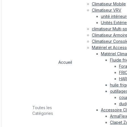
Climatiseur Mobile
Climatiseur VRV
unité intérieu
Unités Extéri
climatiseur Multi-s
Climatiseur Armoir
Climatiseur Consol
Matériel et Accesso
Matériel Clima
Fluide fr
Accueil
For
FRI
HAR
huile fri
outillage
cou
dud
Toutes les
Accessoire Cl
Catégories
ArmaFle
Clapet Z