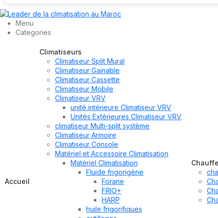
Menu
Categories
Climatiseurs
Climatiseur Split Mural
Climatiseur Gainable
Climatiseur Cassette
Climatiseur Mobile
Climatiseur VRV
unité intérieure Climatiseur VRV
Unités Extérieures Climatiseur VRV
climatiseur Multi-split système
Climatiseur Armoire
Climatiseur Console
Matériel et Accessoire Climatisation
Matériel Climatisation
Chauff
Fluide frigorigène
cha
Accueil
Forane
Cha
FRIO+
Cha
HARP
Cha
huile frigorifiques