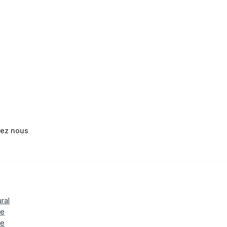
tez nous
ural
le
te