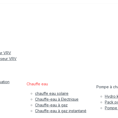
eur VRV
tiseur VRV
sation
Chauffe eau
Pompe à cha
chauffe eau solaire
Hydro k
Chauffe-eau à Electrique
Pack po
Chauffe-eau à gaz
Pompe à
Chauffe-eau à gaz instantané