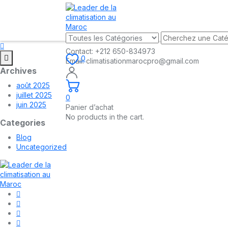
Contact:
+212 650-834973
0
Email:
climatisationmarocpro@gmail.com
Archives
août 2025
juillet 2025
0
juin 2025
Panier d’achat
No products in the cart.
Categories
Blog
Uncategorized