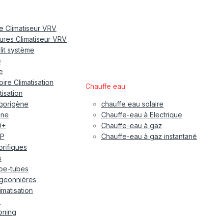
re Climatiseur VRV
eures Climatiseur VRV
plit système
e
e
ire Climatisation
Chauffe eau
tisation
igorigène
chauffe eau solaire
ane
Chauffe-eau à Electrique
O+
Chauffe-eau à gaz
P
Chauffe-eau à gaz instantané
gorifiques
s
pe-tubes
geonniéres
imatisation
x
oning