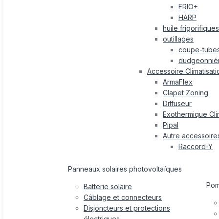
FRIO+
HARP
huile frigorifiques
outillages
coupe-tube
dudgeonnié
Accessoire Climatisati
ArmaFlex
Clapet Zoning
Diffuseur
Exothermique Cli
Pipal
Autre accessoire
Raccord-Y
Panneaux solaires photovoltaïques
Po
Batterie solaire
Câblage et connecteurs
Disjoncteurs et protections
électriques