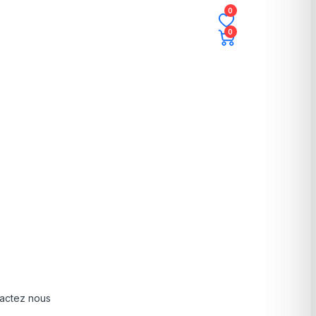
0
0
actez nous