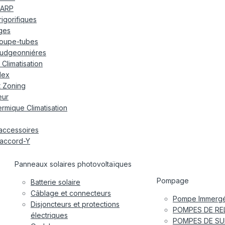
ARP
frigorifiques
ages
oupe-tubes
udgeonniéres
Climatisation
lex
t Zoning
eur
rmique Climatisation
accessoires
accord-Y
Panneaux solaires photovoltaïques
Pompage
Batterie solaire
Câblage et connecteurs
Pompe Immergé
Disjoncteurs et protections
POMPES DE RE
électriques
POMPES DE SU