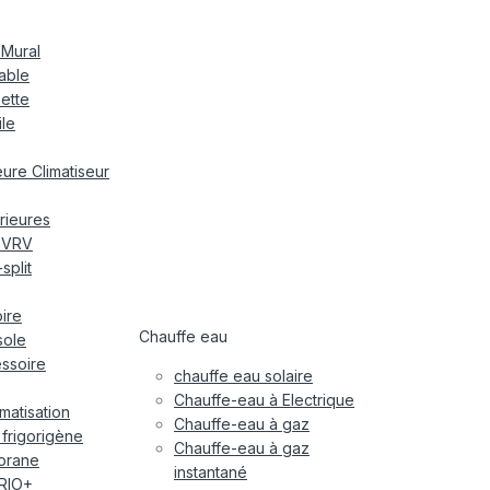
 Mural
nable
sette
ile
ieure Climatiseur
rieures
r VRV
split
oire
Chauffe eau
sole
essoire
chauffe eau solaire
Chauffe-eau à Electrique
imatisation
Chauffe-eau à gaz
 frigorigène
Chauffe-eau à gaz
orane
instantané
RIO+