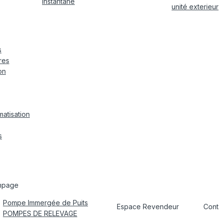
instantané
unité exterieur
s
res
on
matisation
s
mpage
Pompe Immergée de Puits
Espace Revendeur
Cont
POMPES DE RELEVAGE