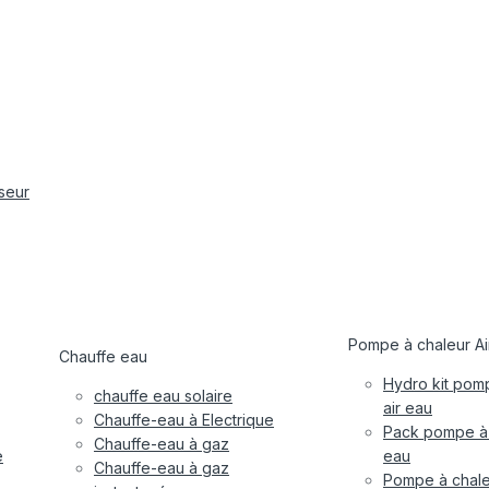
iseur
Pompe à chaleur Ai
Chauffe eau
Hydro kit pom
chauffe eau solaire
air eau
Chauffe-eau à Electrique
Pack pompe à 
Chauffe-eau à gaz
e
eau
Chauffe-eau à gaz
Pompe à chale