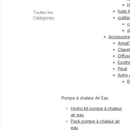
H
huile 
Toutes les
outill
Catégories
c
d
Accessoire 
ArmaF
Clape
Diffus
Exothe
Pipal
Autre 
R
Pompe à chaleur Air Eau
Hydro kit pompe à chaleur
air eau
Pack pompe à chaleur air
eau