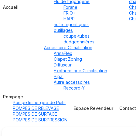
Fluide frigorigène
cha
Accueil
Forane
Cha
FRIO+
Cha
HARP
Cha
huile frigorifiques
outillages
coupe-tubes
dudgeonniéres
Accessoire Climatisation
ArmaFlex
Clapet Zoning
Diffuseur
Exothermique Climatisation
Pipal
Autre accessoires
Raccord-Y
Pompage
Pompe Immergée de Puits
POMPES DE RELEVAGE
Espace Revendeur
Contac
POMPES DE SURFACE
POMPES DE SURPRESSION