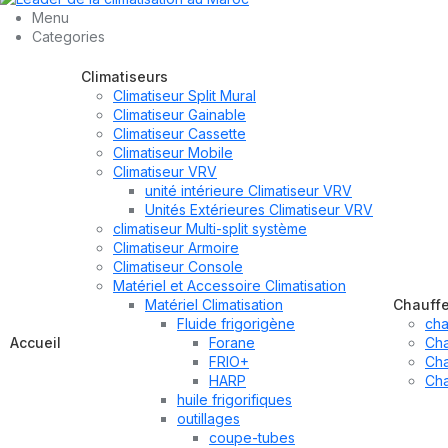
Menu
Categories
Climatiseurs
Climatiseur Split Mural
Climatiseur Gainable
Climatiseur Cassette
Climatiseur Mobile
Climatiseur VRV
unité intérieure Climatiseur VRV
Unités Extérieures Climatiseur VRV
climatiseur Multi-split système
Climatiseur Armoire
Climatiseur Console
Matériel et Accessoire Climatisation
Matériel Climatisation
Chauff
Fluide frigorigène
cha
Accueil
Forane
Cha
FRIO+
Cha
HARP
Cha
huile frigorifiques
outillages
coupe-tubes