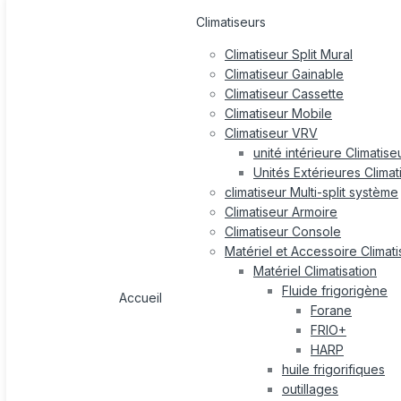
Climatiseurs
Climatiseur Split Mural
Climatiseur Gainable
Climatiseur Cassette
Climatiseur Mobile
Climatiseur VRV
unité intérieure Climatis
Unités Extérieures Clima
climatiseur Multi-split système
Climatiseur Armoire
Climatiseur Console
Matériel et Accessoire Climati
Matériel Climatisation
Fluide frigorigène
Accueil
Forane
FRIO+
HARP
huile frigorifiques
outillages