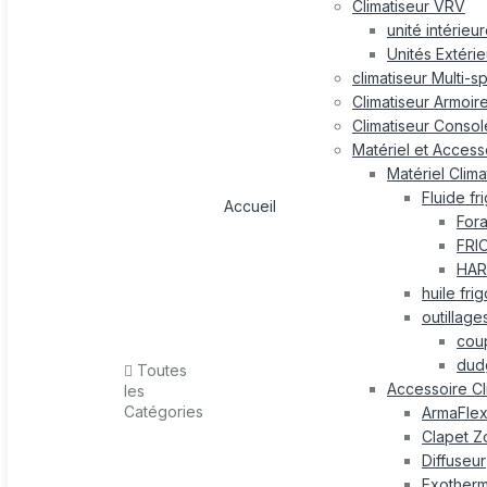
Climatiseur VRV
unité intérieu
Unités Extéri
climatiseur Multi-s
Climatiseur Armoir
Climatiseur Consol
Matériel et Accesso
Matériel Clima
Fluide fr
Accueil
For
FRI
HAR
huile fri
outillage
cou
dud
Toutes
Accessoire Cl
les
Catégories
ArmaFle
Clapet Z
Diffuseur
Exotherm