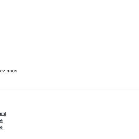
tez nous
ural
le
te