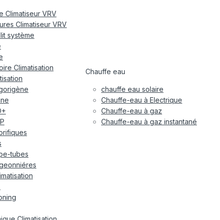
re Climatiseur VRV
eures Climatiseur VRV
plit système
e
e
ire Climatisation
Chauffe eau
tisation
igorigène
chauffe eau solaire
ane
Chauffe-eau à Electrique
O+
Chauffe-eau à gaz
P
Chauffe-eau à gaz instantané
gorifiques
s
pe-tubes
geonniéres
imatisation
x
oning
ique Climatisation