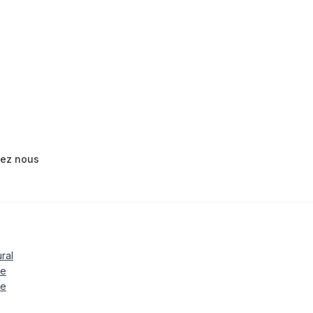
tez nous
ural
le
te