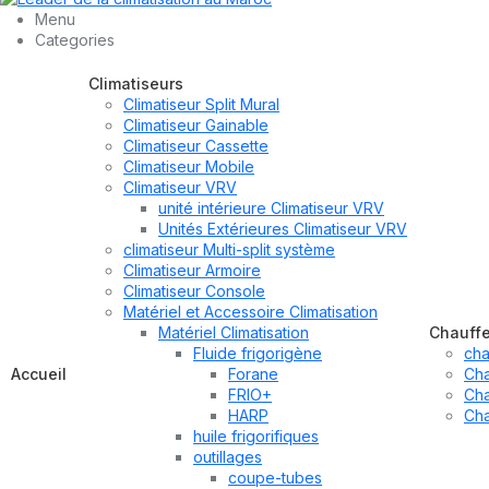
Menu
Categories
Climatiseurs
Climatiseur Split Mural
Climatiseur Gainable
Climatiseur Cassette
Climatiseur Mobile
Climatiseur VRV
unité intérieure Climatiseur VRV
Unités Extérieures Climatiseur VRV
climatiseur Multi-split système
Climatiseur Armoire
Climatiseur Console
Matériel et Accessoire Climatisation
Matériel Climatisation
Chauff
Fluide frigorigène
cha
Accueil
Forane
Cha
FRIO+
Cha
HARP
Cha
huile frigorifiques
outillages
coupe-tubes