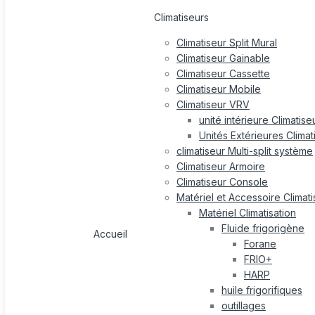
Climatiseurs
Climatiseur Split Mural
Climatiseur Gainable
Climatiseur Cassette
Climatiseur Mobile
Climatiseur VRV
unité intérieure Climatis
Unités Extérieures Clima
climatiseur Multi-split système
Climatiseur Armoire
Climatiseur Console
Matériel et Accessoire Climati
Matériel Climatisation
Fluide frigorigène
Accueil
Forane
FRIO+
HARP
huile frigorifiques
outillages