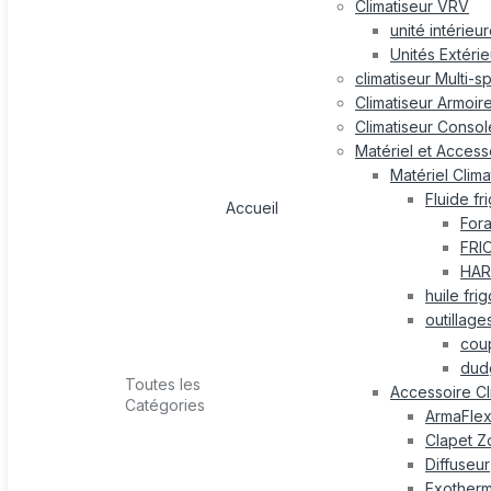
Climatiseur VRV
unité intérieu
Unités Extéri
climatiseur Multi-s
Climatiseur Armoir
Climatiseur Consol
Matériel et Accesso
Matériel Clima
Fluide fr
Accueil
For
FRI
HAR
huile fri
outillage
cou
dud
Toutes les
Accessoire Cl
Catégories
ArmaFle
Clapet Z
Diffuseur
Exotherm