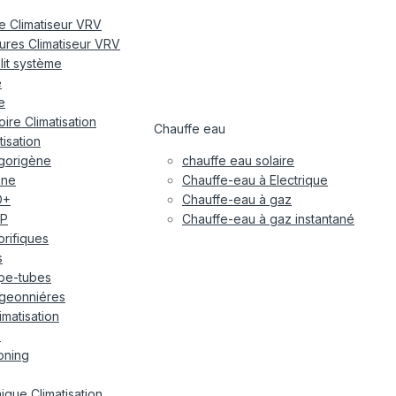
re Climatiseur VRV
eures Climatiseur VRV
plit système
e
e
ire Climatisation
Chauffe eau
tisation
igorigène
chauffe eau solaire
ane
Chauffe-eau à Electrique
O+
Chauffe-eau à gaz
P
Chauffe-eau à gaz instantané
gorifiques
s
pe-tubes
geonniéres
imatisation
x
oning
ique Climatisation