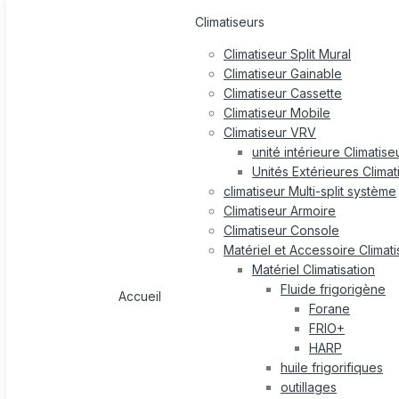
Climatiseurs
Climatiseur Split Mural
Climatiseur Gainable
Climatiseur Cassette
Climatiseur Mobile
Climatiseur VRV
unité intérieure Climatis
Unités Extérieures Clima
climatiseur Multi-split système
Climatiseur Armoire
Climatiseur Console
Matériel et Accessoire Climati
Matériel Climatisation
Fluide frigorigène
Accueil
Forane
FRIO+
HARP
huile frigorifiques
outillages