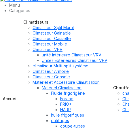
Menu
Categories
Climatiseurs
Climatiseur Split Mural
Climatiseur Gainable
Climatiseur Cassette
Climatiseur Mobile
Climatiseur VRV
unité intérieure Climatiseur VRV
Unités Extérieures Climatiseur VRV
climatiseur Multi-split système
Climatiseur Armoire
Climatiseur Console
Matériel et Accessoire Climatisation
Matériel Climatisation
Chauff
Fluide frigorigène
cha
Accueil
Forane
Cha
FRIO+
Cha
HARP
Cha
huile frigorifiques
outillages
coupe-tubes