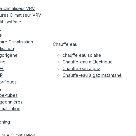
re Climatiseur VRV
eures Climatiseur VRV
plit système
e
e
ire Climatisation
Chauffe eau
tisation
igorigène
chauffe eau solaire
ane
Chauffe-eau à Electrique
O+
Chauffe-eau à gaz
P
Chauffe-eau à gaz instantané
gorifiques
s
pe-tubes
geonniéres
imatisation
x
oning
ique Climatisation