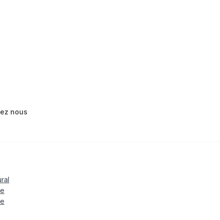
tez nous
ural
le
te