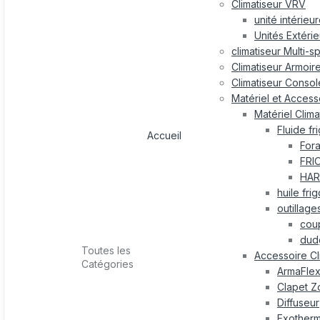
Climatiseur VRV
unité intérieu
Unités Extéri
climatiseur Multi-s
Climatiseur Armoir
Climatiseur Consol
Matériel et Accesso
Matériel Clima
Fluide fr
Accueil
For
FRI
HAR
huile fri
outillage
cou
dud
Toutes les
Accessoire Cl
Catégories
ArmaFle
Clapet Z
Diffuseur
Exotherm