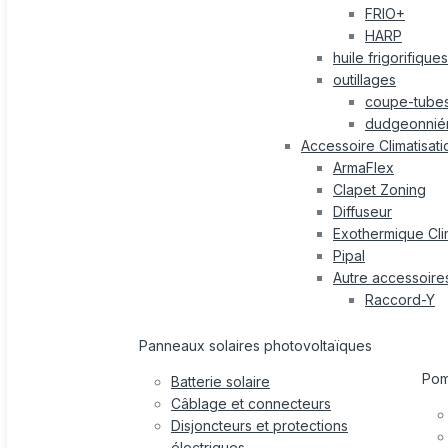
FRIO+
HARP
huile frigorifiques
outillages
coupe-tube
dudgeonnié
Accessoire Climatisati
ArmaFlex
Clapet Zoning
Diffuseur
Exothermique Cli
Pipal
Autre accessoire
Raccord-Y
Panneaux solaires photovoltaïques
Po
Batterie solaire
Câblage et connecteurs
Disjoncteurs et protections
électriques