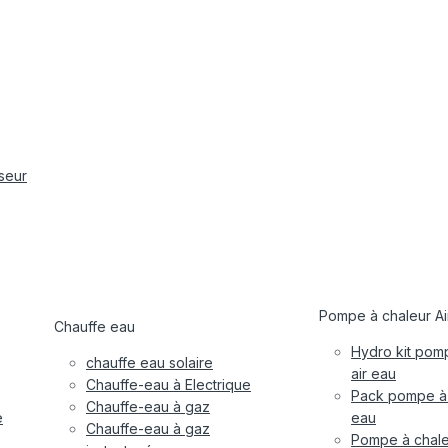
iseur
Pompe à chaleur Ai
Chauffe eau
Hydro kit pom
chauffe eau solaire
air eau
Chauffe-eau à Electrique
Pack pompe à 
Chauffe-eau à gaz
e
eau
Chauffe-eau à gaz
Pompe à chale