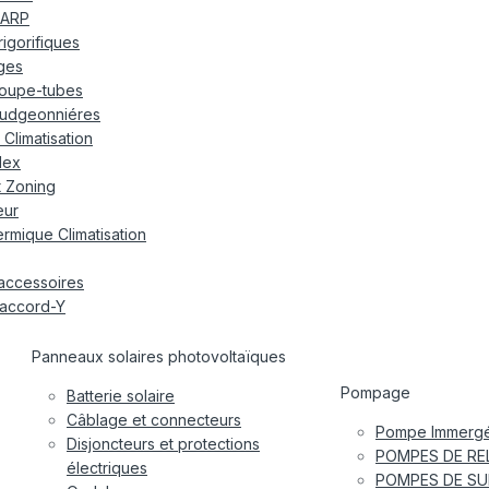
ARP
frigorifiques
ages
oupe-tubes
udgeonniéres
Climatisation
lex
t Zoning
eur
rmique Climatisation
accessoires
accord-Y
Panneaux solaires photovoltaïques
Pompage
Batterie solaire
Câblage et connecteurs
Pompe Immergé
Disjoncteurs et protections
POMPES DE RE
électriques
POMPES DE SU