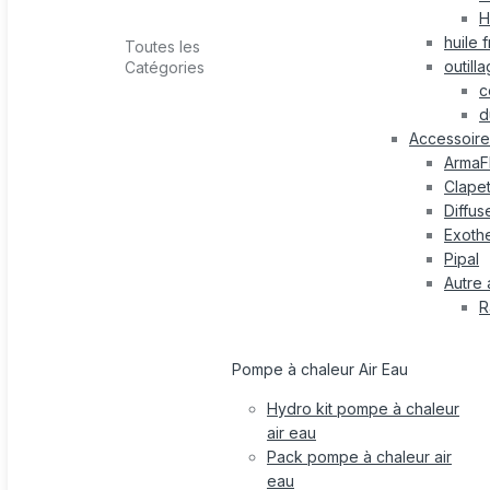
H
huile 
Toutes les
outill
Catégories
c
d
Accessoire 
ArmaF
Clape
Diffus
Exothe
Pipal
Autre 
R
Pompe à chaleur Air Eau
Hydro kit pompe à chaleur
air eau
Pack pompe à chaleur air
eau