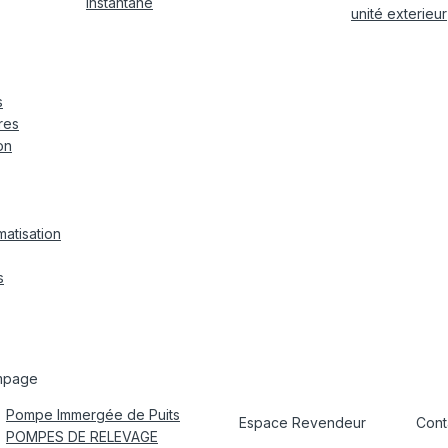
instantané
unité exterieur
s
res
on
matisation
s
mpage
Pompe Immergée de Puits
Espace Revendeur
Cont
POMPES DE RELEVAGE