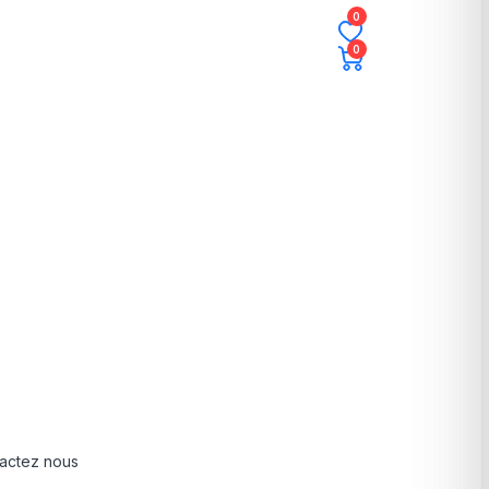
0
0
actez nous