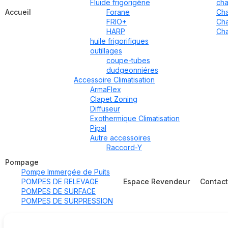
Fluide frigorigène
cha
Accueil
Forane
Cha
FRIO+
Cha
HARP
Cha
huile frigorifiques
outillages
coupe-tubes
dudgeonniéres
Accessoire Climatisation
ArmaFlex
Clapet Zoning
Diffuseur
Exothermique Climatisation
Pipal
Autre accessoires
Raccord-Y
Pompage
Pompe Immergée de Puits
POMPES DE RELEVAGE
Espace Revendeur
Contac
POMPES DE SURFACE
POMPES DE SURPRESSION