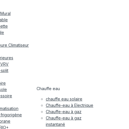
 Mural
nable
sette
ile
ieure Climatiseur
rieures
r VRV
split
oire
Chauffe eau
sole
essoire
chauffe eau solaire
Chauffe-eau à Electrique
imatisation
Chauffe-eau à gaz
 frigorigène
Chauffe-eau à gaz
orane
instantané
RIO+