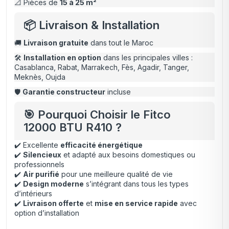
📐 Pièces de
15 à 25 m²
📦 Livraison & Installation
🚚
Livraison gratuite
dans tout le Maroc
🛠️
Installation en option
dans les principales villes :
Casablanca, Rabat, Marrakech, Fès, Agadir, Tanger,
Meknès, Oujda
🛡️
Garantie constructeur
incluse
🎯 Pourquoi Choisir le Fitco
12000 BTU R410 ?
✔️ Excellente
efficacité énergétique
✔️
Silencieux
et adapté aux besoins domestiques ou
professionnels
✔️
Air purifié
pour une meilleure qualité de vie
✔️
Design moderne
s’intégrant dans tous les types
d’intérieurs
✔️
Livraison offerte
et
mise en service rapide
avec
option d’installation