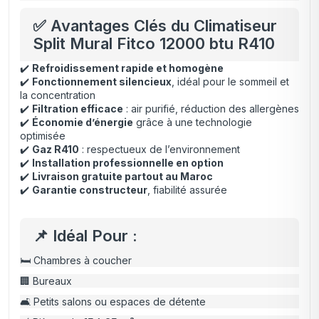
✅ Avantages Clés du Climatiseur
Split Mural Fitco 12000 btu R410
✔️
Refroidissement rapide et homogène
✔️
Fonctionnement silencieux
, idéal pour le sommeil et
la concentration
✔️
Filtration efficace
: air purifié, réduction des allergènes
✔️
Économie d’énergie
grâce à une technologie
optimisée
✔️
Gaz R410
: respectueux de l’environnement
✔️
Installation professionnelle en option
✔️
Livraison gratuite partout au Maroc
✔️
Garantie constructeur
, fiabilité assurée
📌 Idéal Pour :
🛏️ Chambres à coucher
🏢 Bureaux
🛋️ Petits salons ou espaces de détente