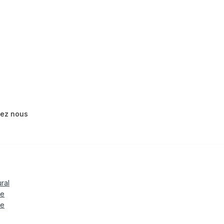
tez nous
ural
le
te