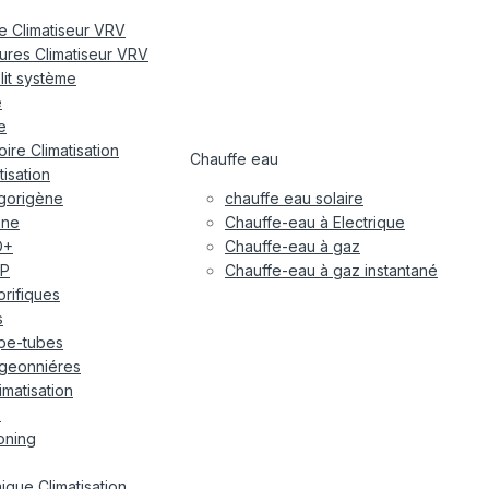
re Climatiseur VRV
eures Climatiseur VRV
plit système
e
e
ire Climatisation
Chauffe eau
tisation
igorigène
chauffe eau solaire
ane
Chauffe-eau à Electrique
O+
Chauffe-eau à gaz
P
Chauffe-eau à gaz instantané
gorifiques
s
pe-tubes
geonniéres
imatisation
x
oning
ique Climatisation