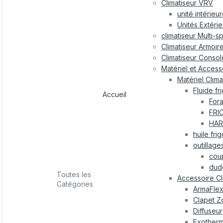
Climatiseur VRV
unité intérieu
Unités Extéri
climatiseur Multi-s
Climatiseur Armoir
Climatiseur Consol
Matériel et Accesso
Matériel Clima
Fluide fr
Accueil
For
FRI
HAR
huile fri
outillage
cou
dud
Toutes les
Accessoire Cl
Catégories
ArmaFle
Clapet Z
Diffuseur
Exotherm