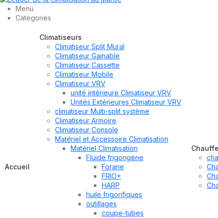
Menu
Categories
Climatiseurs
Climatiseur Split Mural
Climatiseur Gainable
Climatiseur Cassette
Climatiseur Mobile
Climatiseur VRV
unité intérieure Climatiseur VRV
Unités Extérieures Climatiseur VRV
climatiseur Multi-split système
Climatiseur Armoire
Climatiseur Console
Matériel et Accessoire Climatisation
Matériel Climatisation
Chauff
Fluide frigorigène
cha
Accueil
Forane
Cha
FRIO+
Cha
HARP
Cha
huile frigorifiques
outillages
coupe-tubes