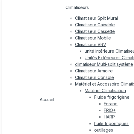
Climatiseurs
Climatiseur Split Mural
Climatiseur Gainable
Climatiseur Cassette
Climatiseur Mobile
Climatiseur VRV
unité intérieure Climatis
Unités Extérieures Clima
climatiseur Multi-split système
Climatiseur Armoire
Climatiseur Console
Matériel et Accessoire Climati
Matériel Climatisation
Fluide frigorigène
Accueil
Forane
FRIO+
HARP
huile frigorifiques
outillages