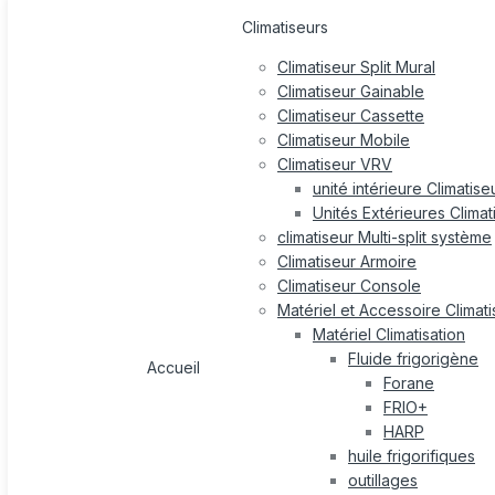
Climatiseurs
Climatiseur Split Mural
Climatiseur Gainable
Climatiseur Cassette
Climatiseur Mobile
Climatiseur VRV
unité intérieure Climatis
Unités Extérieures Clima
climatiseur Multi-split système
Climatiseur Armoire
Climatiseur Console
Matériel et Accessoire Climati
Matériel Climatisation
Fluide frigorigène
Accueil
Forane
FRIO+
HARP
huile frigorifiques
outillages