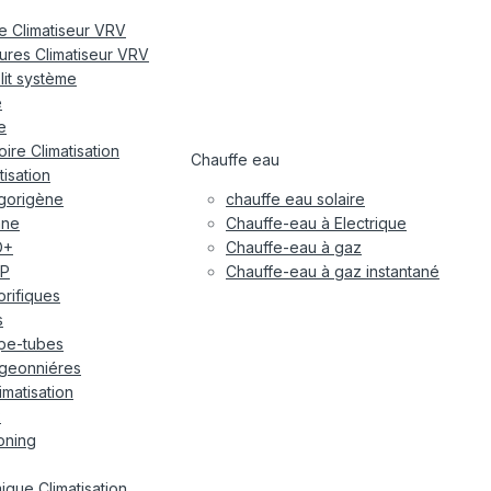
re Climatiseur VRV
eures Climatiseur VRV
plit système
e
e
ire Climatisation
Chauffe eau
tisation
igorigène
chauffe eau solaire
ane
Chauffe-eau à Electrique
O+
Chauffe-eau à gaz
P
Chauffe-eau à gaz instantané
gorifiques
s
pe-tubes
geonniéres
imatisation
x
oning
ique Climatisation