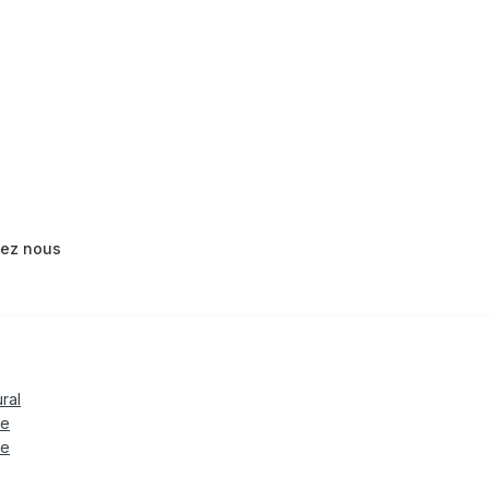
tez nous
ural
le
te