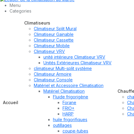
Menu
Categories
Climatiseurs
Climatiseur Split Mural
Climatiseur Gainable
Climatiseur Cassette
Climatiseur Mobile
Climatiseur VRV
unité intérieure Climatiseur VRV
Unités Extérieures Climatiseur VRV
climatiseur Multi-split système
Climatiseur Armoire
Climatiseur Console
Matériel et Accessoire Climatisation
Matériel Climatisation
Chauff
Fluide frigorigène
cha
Accueil
Forane
Cha
FRIO+
Cha
HARP
Cha
huile frigorifiques
outillages
coupe-tubes