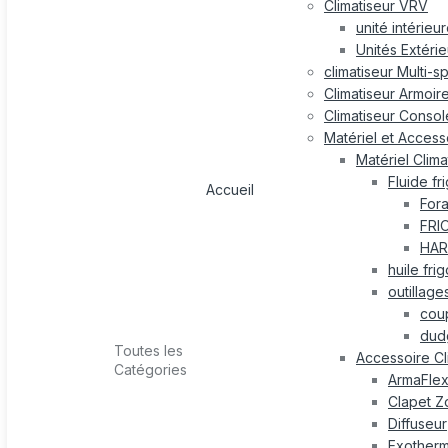
Climatiseur VRV
unité intérieu
Unités Extéri
climatiseur Multi-s
Climatiseur Armoir
Climatiseur Consol
Matériel et Accesso
Matériel Clima
Fluide fr
Accueil
For
FRI
HAR
huile fri
outillage
cou
dud
Toutes les
Accessoire Cl
Catégories
ArmaFle
Clapet Z
Diffuseur
Exotherm