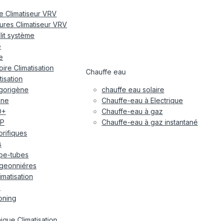
re Climatiseur VRV
eures Climatiseur VRV
plit système
e
e
ire Climatisation
Chauffe eau
tisation
igorigène
chauffe eau solaire
ane
Chauffe-eau à Electrique
O+
Chauffe-eau à gaz
P
Chauffe-eau à gaz instantané
gorifiques
s
pe-tubes
geonniéres
imatisation
x
oning
ique Climatisation