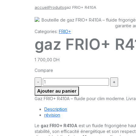
accueil
Produits
gaz FRIO+ R410A
Categories:
FRIO+
gaz FRIO+ R
1 700,00
DH
Compare
quantité
:
Ajouter au panier
Gaz FRIO+ R410A – fluide pour clim moderne. Livrais
Description
révision
Le
gaz FRIO+ R410A
est un fluide frigorigène ha
stabilité, son efficacité énergétique et son respect