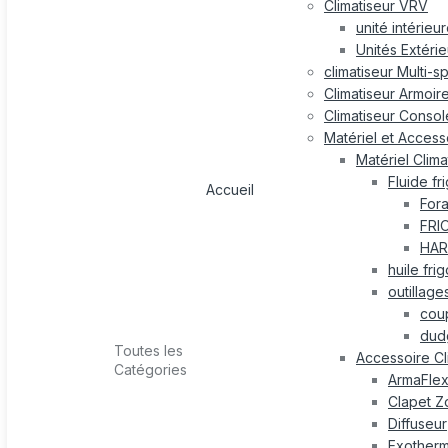
Climatiseur VRV
unité intérieu
Unités Extéri
climatiseur Multi-s
Climatiseur Armoir
Climatiseur Consol
Matériel et Accesso
Matériel Clima
Fluide fr
Accueil
For
FRI
HAR
huile fri
outillage
cou
dud
Toutes les
Accessoire Cl
Catégories
ArmaFle
Clapet Z
Diffuseur
Exotherm