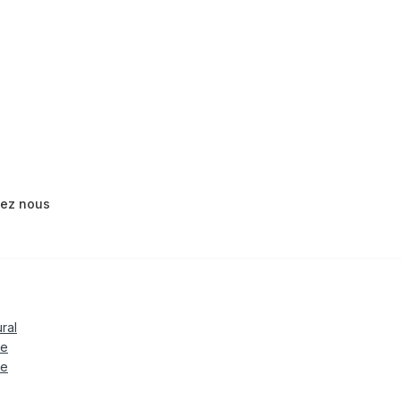
tez nous
ural
le
te