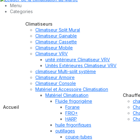
Menu
Categories
Climatiseurs
Climatiseur Split Mural
Climatiseur Gainable
Climatiseur Cassette
Climatiseur Mobile
Climatiseur VRV
unité intérieure Climatiseur VRV
Unités Extérieures Climatiseur VRV
climatiseur Multi-split système
Climatiseur Armoire
Climatiseur Console
Matériel et Accessoire Climatisation
Matériel Climatisation
Chauff
Fluide frigorigène
cha
Accueil
Forane
Cha
FRIO+
Cha
HARP
Cha
huile frigorifiques
outillages
coupe-tubes