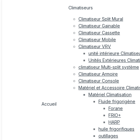
Climatiseurs
Climatiseur Split Mural
Climatiseur Gainable
Climatiseur Cassette
Climatiseur Mobile
Climatiseur VRV
unité intérieure Climatis
Unités Extérieures Clima
climatiseur Multi-split système
Climatiseur Armoire
Climatiseur Console
Matériel et Accessoire Climati
Matériel Climatisation
Fluide frigorigène
Accueil
Forane
FRIO+
HARP
huile frigorifiques
outillages