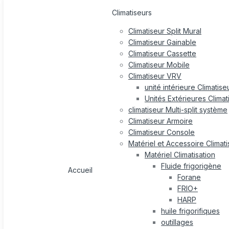
Climatiseurs
Climatiseur Split Mural
Climatiseur Gainable
Climatiseur Cassette
Climatiseur Mobile
Climatiseur VRV
unité intérieure Climatis
Unités Extérieures Clima
climatiseur Multi-split système
Climatiseur Armoire
Climatiseur Console
Matériel et Accessoire Climati
Matériel Climatisation
Fluide frigorigène
Accueil
Forane
FRIO+
HARP
huile frigorifiques
outillages