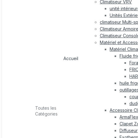
Climatiseur VRV
unité intérieu
Unités Extéri
climatiseur Multi-s
Climatiseur Armoir
Climatiseur Consol
Matériel et Accesso
Matériel Clima
Fluide fr
Accueil
For
FRI
HAR
huile fri
outillage
cou
dud
Toutes les
Accessoire Cl
Catégories
ArmaFle
Clapet Z
Diffuseur
Exotherm