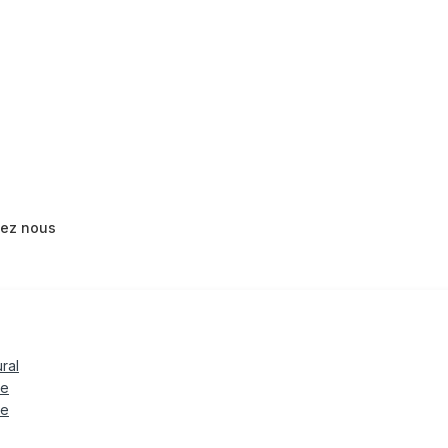
tez nous
ural
le
te