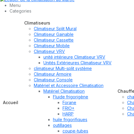
Menu
Categories
Climatiseurs
Climatiseur Split Mural
Climatiseur Gainable
Climatiseur Cassette
Climatiseur Mobile
Climatiseur VRV
unité intérieure Climatiseur VRV
Unités Extérieures Climatiseur VRV
climatiseur Multi-split système
Climatiseur Armoire
Climatiseur Console
Matériel et Accessoire Climatisation
Matériel Climatisation
Chauff
Fluide frigorigène
cha
Accueil
Forane
Cha
FRIO+
Cha
HARP
Cha
huile frigorifiques
outillages
coupe-tubes