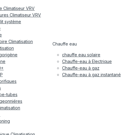
re Climatiseur VRV
eures Climatiseur VRV
plit système
e
e
ire Climatisation
Chauffe eau
tisation
igorigène
chauffe eau solaire
ane
Chauffe-eau à Electrique
O+
Chauffe-eau à gaz
P
Chauffe-eau à gaz instantané
gorifiques
s
pe-tubes
geonniéres
imatisation
x
oning
ique Climatisation