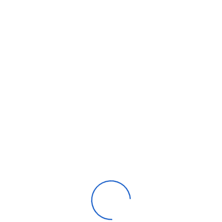
Climatiseur VRV
r Eau
haleur air eau
ur air eau
 eau unité exterieur