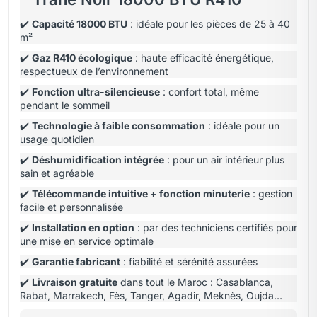
✔️
Capacité 18000 BTU
: idéale pour les pièces de 25 à 40
m²
✔️
Gaz R410 écologique
: haute efficacité énergétique,
respectueux de l’environnement
✔️
Fonction ultra-silencieuse
: confort total, même
pendant le sommeil
✔️
Technologie à faible consommation
: idéale pour un
usage quotidien
✔️
Déshumidification intégrée
: pour un air intérieur plus
sain et agréable
✔️
Télécommande intuitive + fonction minuterie
: gestion
facile et personnalisée
✔️
Installation en option
: par des techniciens certifiés pour
une mise en service optimale
✔️
Garantie fabricant
: fiabilité et sérénité assurées
✔️
Livraison gratuite
dans tout le Maroc : Casablanca,
Rabat, Marrakech, Fès, Tanger, Agadir, Meknès, Oujda…