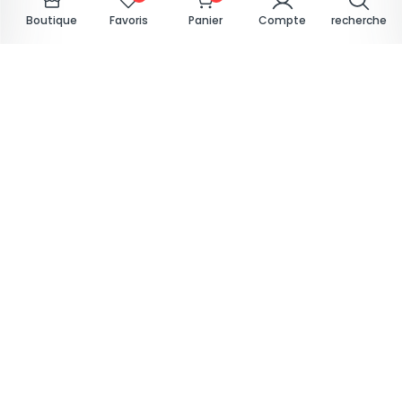
Boutique
Favoris
Panier
Compte
recherche
Climatiseur Fitco 12000 Btu Inverter
4 780,00
DH
Compare