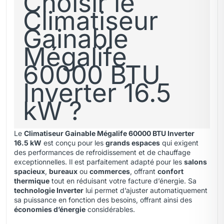
Choisir le
Climatiseur
Gainable
Mégalife
60000 BTU
Inverter 16.5
kW ?
Le
Climatiseur Gainable Mégalife 60000 BTU Inverter
16.5 kW
est conçu pour les
grands espaces
qui exigent
des performances de refroidissement et de chauffage
exceptionnelles. Il est parfaitement adapté pour les
salons
spacieux
,
bureaux
ou
commerces
, offrant
confort
thermique
tout en réduisant votre facture d’énergie. Sa
technologie Inverter
lui permet d’ajuster automatiquement
sa puissance en fonction des besoins, offrant ainsi des
économies d’énergie
considérables.